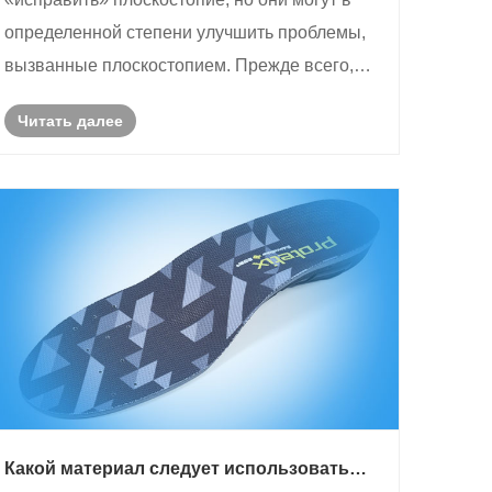
определенной степени улучшить проблемы,
вызванные плоскостопием. Прежде всего,
должно быть понятно, что плоскостопие
Читать далее
может быть вызвано множеством факторов,
включая генетические факторы,
расслабление мышц и связок, ......
Какой материал следует использовать
для подушки?