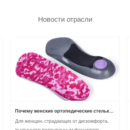
Новости отрасли
Почему женские ортопедические стельки
для подошвенной фасции необходимы
Для женщин, страдающих от дискомфорта,
для здоровья ног
вызванного подошвенным фасциитом,