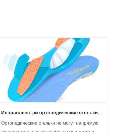
Исправляют ли ортопедические стельки
плоскостопие?
Ортопедические стельки не могут напрямую
«исправить» плоскостопие, но они могут в