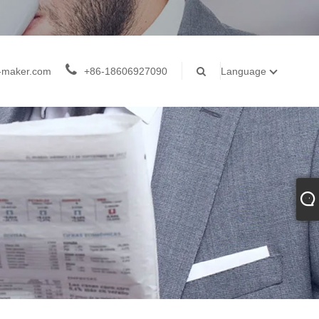
-maker.com
+86-18606927090
Language