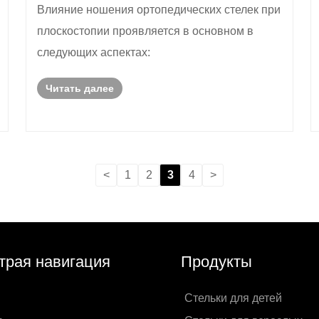
Влияние ношения ортопедических стелек при
плоскостопии проявляется в основном в
следующих аспектах:
Читать далее
<
1
2
3
4
>
трая навигация
Продукты
Стельки для детей