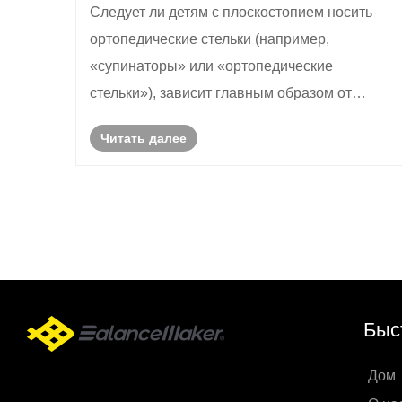
Следует ли детям с плоскостопием носить
ортопедические стельки (например,
«супинаторы» или «ортопедические
стельки»), зависит главным образом от
конкретной ситуации ребенка и совета врача.
Читать далее
Быс
Дом