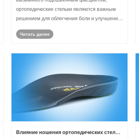
ортопедические стельки являются важным
решением для облегчения боли и улучшения
здоровья ног. Обеспечивая поддержку свода
Читать далее
стопы, способствуя правильному
выравниванию и уменьшая шок, эти стельки
не только лечат существующую боль......
Влияние ношения ортопедических стелек
при плоскостопии