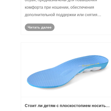
комфорта при ношении, обеспечения
дополнительной поддержки или снятия
давления на определенные участки стопы.
Читать далее
Для детей вопрос о том, подходят ли стельки,
следует оценивать в зависимости от их
конкретных потребностей и состоян......
Стоит ли детям с плоскостопием носить
ортопедические стельки?