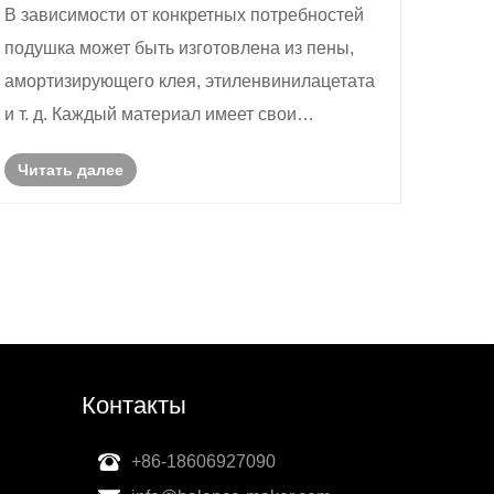
В зависимости от конкретных потребностей
подушка может быть изготовлена ​​из пены,
амортизирующего клея, этиленвинилацетата
и т. д. Каждый материал имеет свои
преимущества и недостатки. При выборе
Читать далее
нужно учитывать сценарий использования и
потребности использования.
Контакты
+86-18606927090