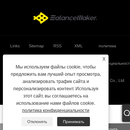
Links
Sitemap
RSS
XML
политика
X
конфиденциальност
Мы используем файлы cookie, чтобы
предложить вам лучший опыт просмотра,
Авторские права © 2024 XiaMen BM Health Technology Co., Ltd.
анализировать трафик сайта и
Все права защищены.
персонализировать контент. Используя
этот сайт, вы соглашаетесь на
использование нами файлов cookie.
политика конфиденциальности
Отклонять
Принимать
WhatsApp
Электронная почта